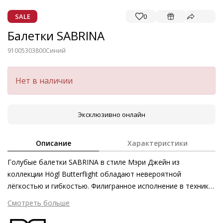
SALE
0
Балетки SABRINA
91005303800
Синий
Нет в наличии
Эксклюзивно онлайн
Описание
Характеристики
Голубые балетки SABRINA в стиле Мэри Джейн из
коллекции Högl Butterflight обладают невероятной
лёгкостью и гибкостью. Филигранное исполнение в технике
«сакетто» обеспечивает высочайшее качество и
Смотреть больше
первоклассный уровень комфорта. Инновационная
конструкция, основанная на итальянской технологии,