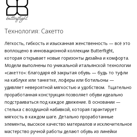
позволяет обуви гибко адаптироваться под ваши
движения. Мягкость кожи подчёркивает глянцевая
аппликация в области пятки. Миниатюрный блочный каблук
и декоративные ремешки с заклёпками усиливают
Технология: Сакетто
элегантность силуэта. Один раз и навсегда – ощутите
совершенство, которое пронизывает даже мельчайшие
Лёгкость, гибкость и изысканная женственность — всё это
детали этих балеток, в каждом шаге и на протяжении всего
воплощено в инновационной коллекции Butterflight,
сезона.
которая открывает новые горизонты дизайна и комфорта.
Модели выполнены по уникальной итальянской технологии
«сакетто»: благодаря ей закрытая обувь — будь то туфли
на каблуке или танкетке, лоферы или ботильоны —
удивляет невероятной мягкостью и удобством. Тщательно
проработанная конструкция позволяет обуви идеально
подстраиваться под каждое движение. В основании —
стелька с воздушной набивкой, которая гарантирует
мягкость в каждом шаге. Детально проработанные
элементы, высокое качество материалов и исключительное
мастерство ручной работы делают обувь из линейки