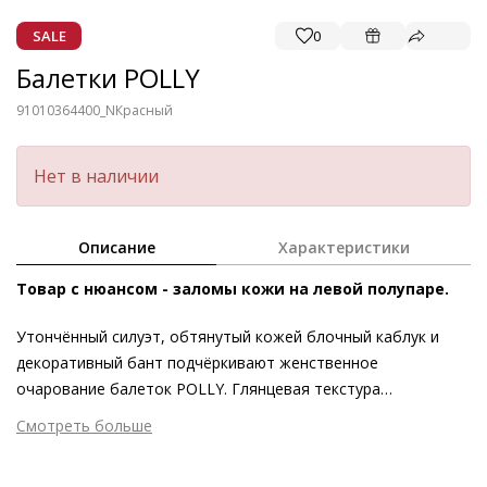
SALE
0
Балетки POLLY
91010364400_N
Красный
Нет в наличии
Описание
Характеристики
Товар с нюансом - заломы кожи на левой полупаре.
Утончённый силуэт, обтянутый кожей блочный каблук и
декоративный бант подчёркивают женственное
очарование балеток POLLY. Глянцевая текстура
пластичной кожи мерцает нежными переливами. При
Смотреть больше
производстве в Европе ключевое внимание уделяется
Внешний материал
Гладкая кожа
долговечным материалам – например, кожаной подкладке,
Внутренний материал
Натуральная кожа