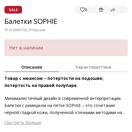
SALE
0
Балетки SOPHIE
91019060100_N
Чёрный
Нет в наличии
Описание
Характеристики
Товар с нюансом – потертости на подошве;
потертость на правой полупаре.
Минималистичный дизайн в современной интерпретации.
Балетки с ремешком на пятке SOPHIE – это сочетание
чёрной гладкой кожи, полученной этичными методами на
экологически безопасном производстве, с лаконичным и
Смотреть больше
элегантным силуэтом. Слегка заострённая форма носка