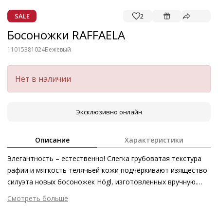
SALE
2
Босоножки RAFFAELA
11015381024
Бежевый
Нет в наличии
Эксклюзивно онлайн
Описание
Характеристики
Элегантность – естественно! Слегка грубоватая текстура
рафии и мягкость телячьей кожи подчёркивают изящество
силуэта новых босоножек Högl, изготовленных вручную.
Эта пара несомненно находится вне времени и трендов –
Смотреть больше
она будет изысканно украшать летние наряды ещё не один
Внешний материал
Текстиль
сезон.