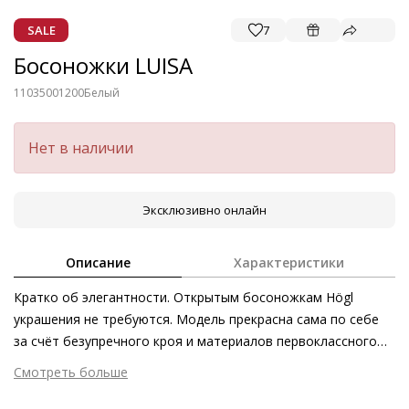
SALE
7
Босоножки LUISA
11035001200
Белый
Нет в наличии
Эксклюзивно онлайн
Описание
Характеристики
Кратко об элегантности. Открытым босоножкам Högl
украшения не требуются. Модель прекрасна сама по себе
за счёт безупречного кроя и материалов первоклассного
качества. Элегантность квадратного носка подхвачена
Смотреть больше
изяществом небольшого блочного каблука. Обратите
Внешний материал
Гладкая кожа
внимание, что кожа ягнёнка для данной модели была