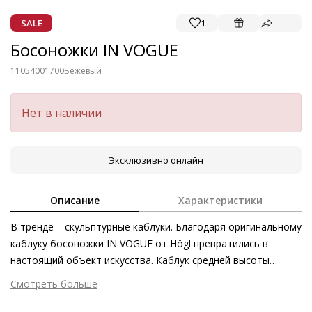
SALE
1
Босоножки IN VOGUE
11054001700
Бежевый
Нет в наличии
Эксклюзивно онлайн
Описание
Характеристики
В тренде – скульптурные каблуки. Благодаря оригинальному
каблуку босоножки IN VOGUE от Högl превратились в
настоящий объект искусства. Каблук средней высоты
прекрасно дополняет силуэт модели и вписывается в
Смотреть больше
большое количество образов – в этих босоножках можно
Внешний материал
Гладкая кожа
танцевать на свадьбе, а можно разбавить деловой