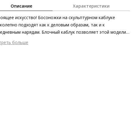
Описание
Характеристики
оящее искусство! Босоножки на скульптурном каблуке
колепно подходят как к деловым образам, так и к
едневным нарядам. Блочный каблук позволяет этой модели
 не только комфортной, но и визуально удлинять и
треть больше
йнить ноги. Завершает роскошный дизайн благородное
шний материал
Тиснёная кожа
ение под крокодиловую кожу.
тренний материал
Натуральная кожа
ериал
-2146826246
ериал подошвы
Синтетический полимер
ота каблука
55 мм
 каблука
Блочный каблук
ма мыса
Закругленный
 застежки
Ремешок
он
Весна/лето
ана изготовления
Венгрия
а
HÖGL STUDIO