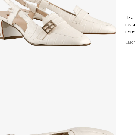
Наст
вели
повс
быть
Смо
стро
Вне
тисн
Вну
Мат
Мат
Выс
Тип
Фор
Вид
Сез
Стр
Тем