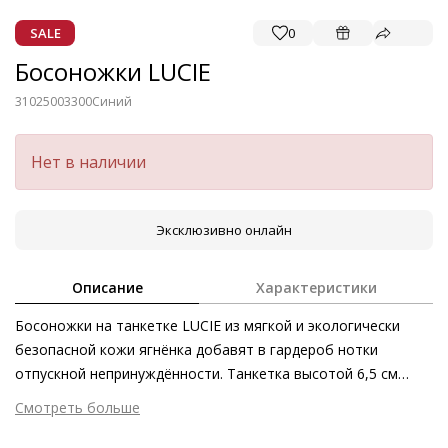
SALE
0
Босоножки LUCIE
31025003300
Синий
Нет в наличии
Эксклюзивно онлайн
Описание
Характеристики
Босоножки на танкетке LUCIE из мягкой и экологически
безопасной кожи ягнёнка добавят в гардероб нотки
отпускной непринуждённости. Танкетка высотой 6,5 см
великолепно сочетается с укороченными брюками,
Смотреть больше
шортами и платьями, а о безупречном комфорте даже в
Внешний материал
Гладкая кожа
жаркую погоду позаботится «дышащая» кожаная