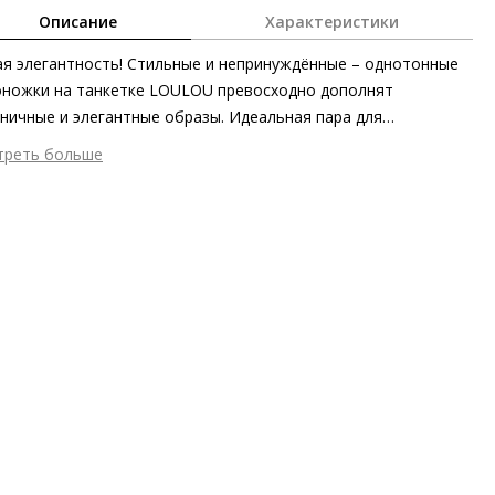
Описание
Характеристики
я элегантность! Стильные и непринуждённые – однотонные
ножки на танкетке LOULOU превосходно дополнят
ничные и элегантные образы. Идеальная пара для
хромных нарядов изготовлена из мягкой кожи ягнёнка в
треть больше
пе, а потому является образцом экологичности и
шний материал
Гладкая кожа
пречного комфорта.
тренний материал
Натуральная кожа
ериал
Изысканная кожа ягнёнка первоклассного качества с
овым финишем
ериал подошвы
Синтетический полимер
ота каблука
65 мм
 каблука
Платформа
ма мыса
Открытый
 застежки
Ремешки
ота об окружающей среде
Материалы верха, подкладки и
дных стелек отмечены сертификатами Leather Working Group
он
Весна/лето