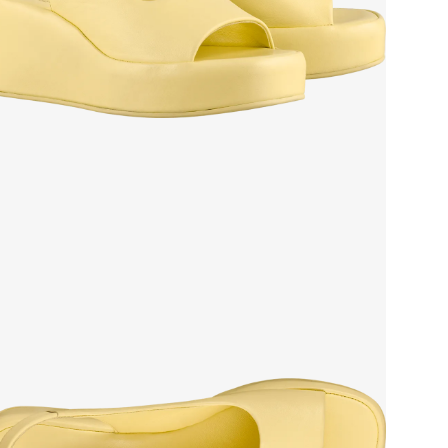
Стр
Осо
Тем