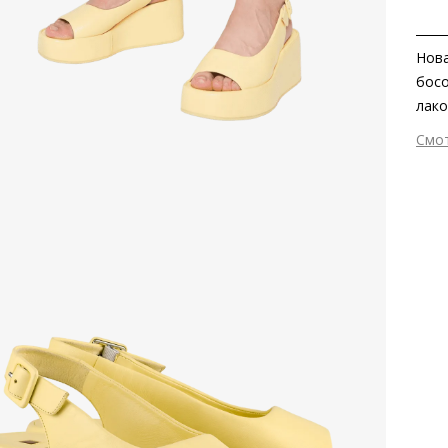
Нова
босо
лако
моно
Смо
Евро
Вне
безу
Вну
Мат
мат
Мат
Выс
Тип
Фор
Вид
Заб
вкла
Сез