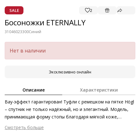
SALE
2
Босоножки ETERNALLY
31046023300
Синий
Нет в наличии
Эксклюзивно онлайн
Описание
Характеристики
Вау-эффект гарантирован! Туфли с ремешком на пятке Högl
– спутник не только надёжный, но и элегантный. Модель,
принимающая форму стопы благодаря мягкой коже,
превосходно сочетается с платьями, юбками и брюками,
Смотреть больше
однако в зависимости от образа может обретать
Внешний материал
Велюровая кожа
тональность как элегантную, так и спортивную. Подобная