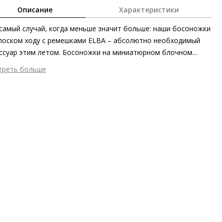
Описание
Характеристики
самый случай, когда меньше значит больше: наши босоножки
лоском ходу с ремешками ELBA – абсолютно необходимый
ссуар этим летом. Босоножки на миниатюрном блочном
уке, выполненные из этичной и экологически безопасной
треть больше
, покорят женственной лёгкостью не только в условиях
шний материал
Гладкая кожа
ска. Модель крайне легко поддаётся стилизации, элегантна и
тренний материал
Натуральная кожа
роятно комфорта – идеальное дополнение к практически
ериал
Изысканная кожа ягнёнка первоклассного качества с
м нарядам для жаркого лета.
овым финишем
ериал подошвы
Синтетический полимер
ота каблука
20 мм
 каблука
Блочный каблук
ма мыса
Открытый
 застежки
Ремешки
т фурнитуры
Серебристый
ота об окружающей среде
Материалы подкладки и
дных стелек отмечены сертификатами Leather Working Group,