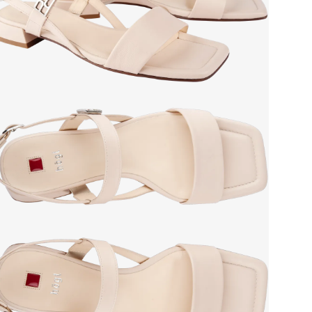
мате
Grou
Сез
Стр
Тем