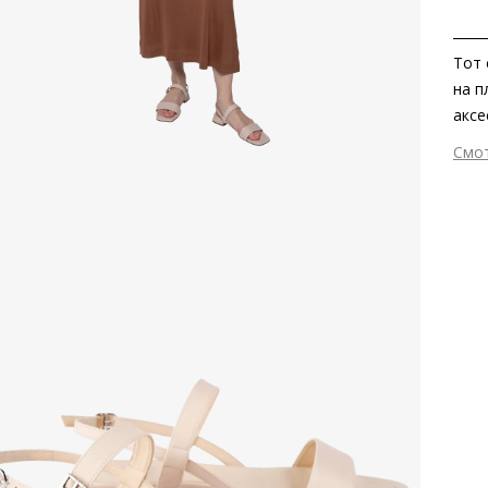
Тот 
на п
аксе
кабл
Смо
кожи
Вне
отпу
Вну
неве
Мат
любы
мат
Мат
Выс
Тип
Фор
Вид
Цве
Заб
вкла