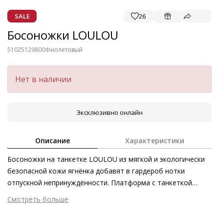
SALE
26
Босоножки LOULOU
51025129800
Фиолетовый
Нет в наличии
Эксклюзивно онлайн
Описание
Характеристики
Босоножки на танкетке LOULOU из мягкой и экологически
безопасной кожи ягнёнка добавят в гардероб нотки
отпускной непринуждённости. Платформа с танкеткой
словно по волшебству визуально удлиняет ноги. Модель
Смотреть больше
великолепно сочетается с укороченными брюками,
Внешний материал
Велюровая кожа
шортами и платьями. О безупречном комфорте даже в