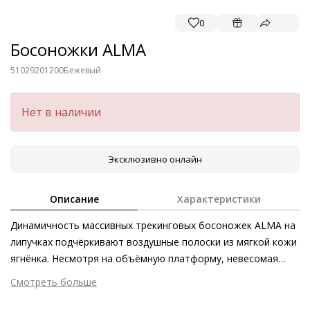
0
Босоножки ALMA
51029201200
Бежевый
Нет в наличии
Эксклюзивно онлайн
Описание
Характеристики
Динамичность массивных трекинговых босоножек ALMA на
липучках подчёркивают воздушные полоски из мягкой кожи
ягнёнка. Несмотря на объёмную платформу, невесомая
модель великолепно дополнит повседневные образы в
Смотреть больше
стиле casual и выступит элегантным контрастом к летним
Внешний материал
Гладкая кожа
платьям.