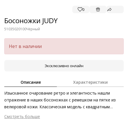
0
Босоножки JUDY
51035020100
Чёрный
Нет в наличии
Эксклюзивно онлайн
Описание
Характеристики
Изысканное очарование ретро и элегантность нашли
отражение в наших босоножках с ремешком на пятке из
велюровой кожи. Классическая модель с квадратным
носком JUDY – идеальный аксессуар для стильных летних
Смотреть больше
образов: как деловых, так и более расслабленных и
Внешний материал
Велюровая кожа
непринуждённых. Лаконичный дизайн модели многогранен и