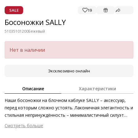
SALE
19
Босоножки SALLY
51035101200
Бежевый
Нет в наличии
Эксклюзивно онлайн
Описание
Характеристики
Наши босоножки на блочном каблуке SALLY – аксессуар,
перед которым сложно устоять. Лаконичная элегантность и
стильная непринуждённость – минималистичный силуэт
модели позаботится о непринуждённых нотках шика в
Смотреть больше
ваших летних образах. В качестве винтажного акцента
Внешний материал
Гладкая кожа
выступает обтянутая кожей пряжка на ремешке. Босоножки