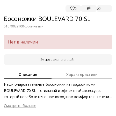
0
Босоножки BOULEVARD 70 SL
51079032100
Коричневый
Нет в наличии
Эксклюзивно онлайн
Описание
Характеристики
Наши очаровательные босоножки из гладкой кожи
BOULEVARD 70 SL – стильный и эффектный аксессуар,
который позаботится о превосходном комфорте в течение
всего дня. Непринуждённо с повседневными джинсами,
Смотреть больше
изысканно с платьями и костюмами – женственную
Внешний материал
Гладкая кожа
элегантность модели подчёркивает изящная шпилька.