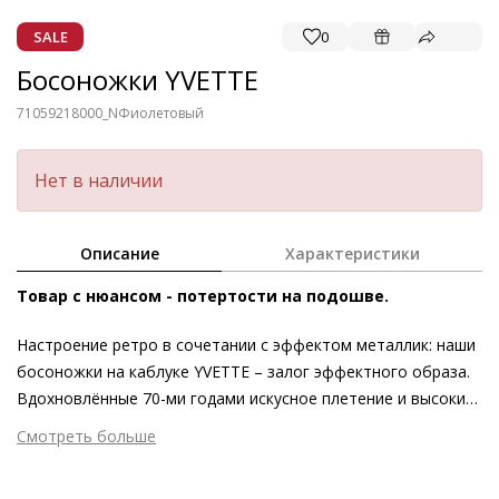
SALE
0
Босоножки YVETTE
71059218000_N
Фиолетовый
Нет в наличии
Описание
Характеристики
Товар с нюансом - потертости на подошве.
Настроение ретро в сочетании с эффектом металлик: наши
босоножки на каблуке YVETTE – залог эффектного образа.
Вдохновлённые 70-ми годами искусное плетение и высокий
блочный каблук мерцают завораживающими
Смотреть больше
металлическими переливами. Эта летняя пара в зелёном и
Внешний материал
Гладкая кожа
фиолетовом оттенках выглядит женственно и роскошно.
Внутренний материал
Натуральная кожа