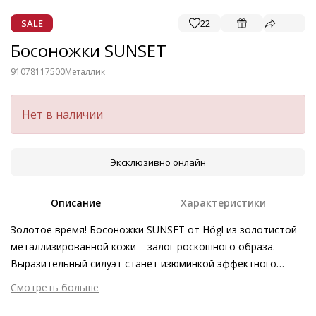
SALE
22
Босоножки SUNSET
91078117500
Металлик
Нет в наличии
Эксклюзивно онлайн
Описание
Характеристики
Золотое время! Босоножки SUNSET от Högl из золотистой
металлизированной кожи – залог роскошного образа.
Выразительный силуэт станет изюминкой эффектного
вечернего туалета и элегантного летнего наряда.
Смотреть больше
Металлизированная кожа, изогнутый каблук и
Внешний материал
Гладкая кожа
декоративный элемент превращают эти женственные