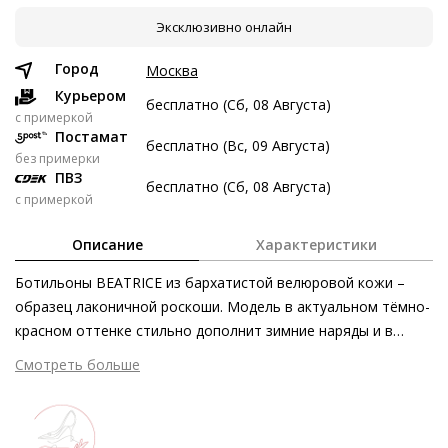
Эксклюзивно онлайн
6 авг
20 авг
3 сен
17 сен
3 922 ₽
3 922 ₽
3 922 ₽
3 924 ₽
Город
Москва
Без переплат
Курьером
бесплатно (Сб, 08 Августа)
c примеркой
Постамат
бесплатно (Вс, 09 Августа)
Долями
без примерки
ПВЗ
Разделите стоимость покупки
бесплатно (Сб, 08 Августа)
с примеркой
Заплатите сейчас только часть, а оставшееся будем
списывать каждые две недели
Описание
Характеристики
Ботильоны BEATRICE из бархатистой велюровой кожи –
образец лаконичной роскоши. Модель в актуальном тёмно-
красном оттенке стильно дополнит зимние наряды и в
3 922 ₽ сейчас
кратчайшие сроки станет незаменимым аксессуаром вашей
Смотреть больше
Затем по 3 922 ₽ раз в 2 недели
повседневности. Молния с внутренней стороны облегчает
повседневное использование, о дополнительном комфорте
заботятся кожаная подкладка и блочный каблук. Ещё один