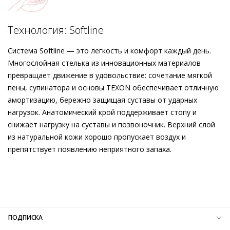
аргумент в пользу этого универсального аксессуара:
ботильоны произведены Högl в Европе из этичных и
Подробнее о сервисе можно узнать на
dolyame.ru
экологически безопасных материалов.
Технология: Softline
Система Softline — это легкость и комфорт каждый день.
Многослойная стелька из инновационных материалов
превращает движение в удовольствие: сочетание мягкой
пены, супинатора и основы TEXON обеспечивает отличную
амортизацию, бережно защищая суставы от ударных
нагрузок. Анатомический крой поддерживает стопу и
снижает нагрузку на суставы и позвоночник. Верхний слой
из натуральной кожи хорошо пропускает воздух и
препятствует появлению неприятного запаха.
Внешний материал
Велюровая кожа
Внутренний материал
Микрофибра
Материал
Кожа козы с изысканным бархатистым финишем
Материал подошвы
Термопластичный полиуретан (TPU)
Температурный режим
до 0°C
ПОДПИСКА
Высота каблука
50 мм