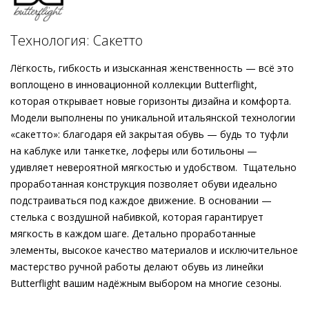
носок. Приобретая эту модель, изготовленную этичными
методами на экологически безопасном производстве, вы
Подробнее о сервисе можно узнать на
dolyame.ru
получаете выразительный аксессуар, который искусно
Технология: Сакетто
подчеркнёт ваш стиль.
Лёгкость, гибкость и изысканная женственность — всё это
воплощено в инновационной коллекции Butterflight,
которая открывает новые горизонты дизайна и комфорта.
Модели выполнены по уникальной итальянской технологии
«сакетто»: благодаря ей закрытая обувь — будь то туфли
на каблуке или танкетке, лоферы или ботильоны —
удивляет невероятной мягкостью и удобством. Тщательно
проработанная конструкция позволяет обуви идеально
подстраиваться под каждое движение. В основании —
стелька с воздушной набивкой, которая гарантирует
мягкость в каждом шаге. Детально проработанные
элементы, высокое качество материалов и исключительное
мастерство ручной работы делают обувь из линейки
Butterflight вашим надёжным выбором на многие сезоны.
Внешний материал
Гладкая кожа