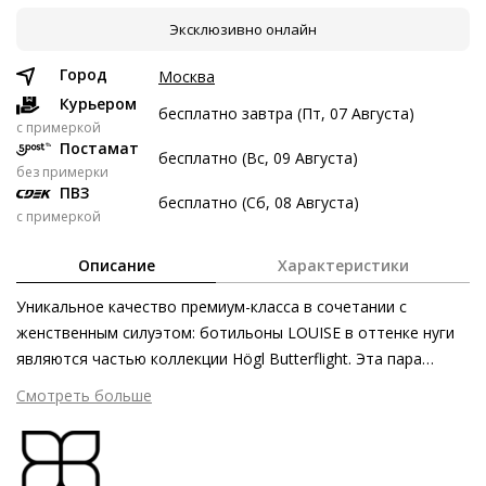
Эксклюзивно онлайн
6 авг
20 авг
3 сен
17 сен
5 197 ₽
5 197 ₽
5 197 ₽
5 199 ₽
Город
Москва
Без переплат
Курьером
бесплатно завтра (Пт, 07 Августа)
c примеркой
Постамат
бесплатно (Вс, 09 Августа)
Долями
без примерки
ПВЗ
Разделите стоимость покупки
бесплатно (Сб, 08 Августа)
с примеркой
Заплатите сейчас только часть, а оставшееся будем
списывать каждые две недели
Описание
Характеристики
Уникальное качество премиум-класса в сочетании с
женственным силуэтом: ботильоны LOUISE в оттенке нуги
являются частью коллекции Högl Butterflight. Эта пара
5 197 ₽ сейчас
произведена на основе итальянской технологии «сакетто»,
Смотреть больше
Затем по 5 197 ₽ раз в 2 недели
где материал верха обработан особым образом для
безупречной посадки и гибкости. В качестве современных
акцентов выступают изогнутый каблук и контрастный