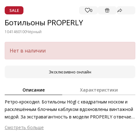
SALE
0
Ботильоны PROPERLY
1041460100
Чёрный
Нет в наличии
Эксклюзивно онлайн
Описание
Характеристики
Ретро-крокодил. Ботильоны Högl с квадратным носком и
расклешённым блочным каблуком вдохновлены винтажной
модой. За экстравагантность в модели PROPERLY отвечает
тиснёная под крокодила кожа. Такая пара станет удачным
Смотреть больше
дополнением как к образам в стиле 70-х с кожаными
Внешний материал
Тиснёная кожа
блузами, так и к более классическим женственным нарядам.