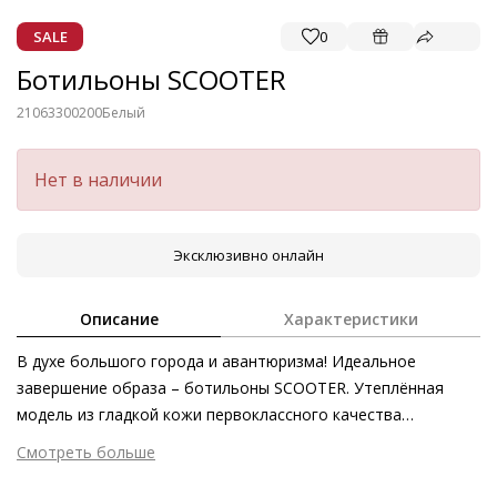
SALE
0
Ботильоны SCOOTER
21063300200
Белый
Нет в наличии
Эксклюзивно онлайн
Описание
Характеристики
В духе большого города и авантюризма! Идеальное
завершение образа – ботильоны SCOOTER. Утеплённая
модель из гладкой кожи первоклассного качества
безупречно комфортна. Благодаря динамичному силуэту и
Смотреть больше
профилированной подошве, которая обеспечивает
Внешний материал
Гладкая кожа
прекрасное сцепление даже со скользкими поверхностями,