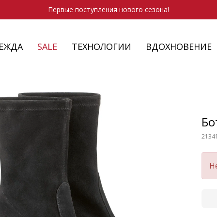
Первые поступления нового сезона!
ЕЖДА
SALE
ТЕХНОЛОГИИ
ВДОХНОВЕНИЕ
ТУФЛИ
ПЛАТКИ
КАРДИГАНЫ
SALE - ОДЕЖДА
ОСЕННЯЯ КОЛЛЕКЦИЯ 2026
КЕДЫ И КРОССОВКИ
КЕДЫ И КРОС
СУМКИ
ПАЛЬТО И ТР
SALE - АКСЕС
СВАДЕБНАЯ К
ТУФЛИ
Бо
2134
Н