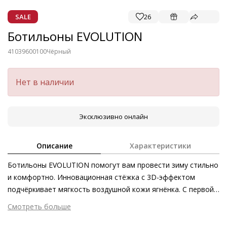
SALE
26
Ботильоны EVOLUTION
41039600100
Чёрный
Нет в наличии
Эксклюзивно онлайн
Описание
Характеристики
Ботильоны EVOLUTION помогут вам провести зиму стильно
и комфортно. Инновационная стёжка с 3D-эффектом
подчёркивает мягкость воздушной кожи ягнёнка. С первой
же примерки модель станет незаменимым аксессуаром на
Смотреть больше
горнолыжном курорте, а также с лёгкостью пронесёт вас
Внешний материал
Гладкая кожа
через городские джунгли даже в морозную снежную погоду.