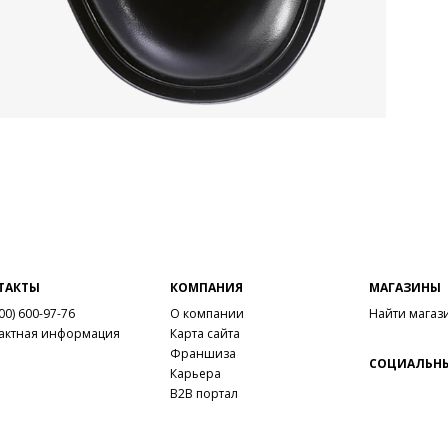
отме
Сез
Стр
Осо
Тем
ТАКТЫ
КОМПАНИЯ
МАГАЗИНЫ
00) 600-97-76
О компании
Найти магаз
актная информация
Карта сайта
Франшиза
СОЦИАЛЬНЫ
Карьера
B2B портал