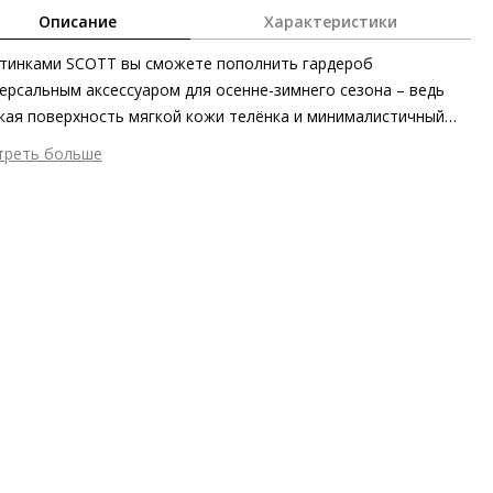
Описание
Характеристики
тинками SCOTT вы сможете пополнить гардероб
ерсальным аксессуаром для осенне-зимнего сезона – ведь
кая поверхность мягкой кожи телёнка и минималистичный
эт с лёгкостью впишутся в любой образ. Смягчает
треть больше
ничный дизайн изящный декоративный элемент, а практичная
шний материал
Гладкая кожа
ия позволяет быстро и легко надевать, а также снимать
тренний материал
Микрофибра
ь.
ериал
Мягкая кожа телёнка с гладким финишем
ериал подошвы
Резиновая подошва с защитой от
льжения
пературный режим
до 0°C
ота каблука
40 мм
 каблука
Блочный каблук
ма мыса
Круглый
 застежки
Молния
ота об окружающей среде
Хлопковая подкладка отмечена
ификатом экологичности OEKO-TEX 100, материал верха