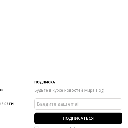
чен сертификатом Leather Working Group
он
Осень/зима
ана изготовления
Венгрия
бенности
Произведено в Европе
а
Повседневный стиль
ПОДПИСКА
ин
Будьте в курсе новостей Мира Högl
Е СЕТИ
ПОДПИСАТЬСЯ