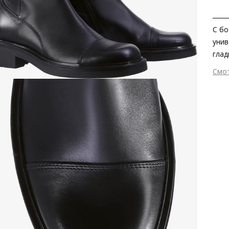
С бо
унив
глад
силу
Смо
лако
Вне
молн
Вну
обув
Мат
Мат
ско
Тем
Выс
Тип
Фор
Вид
Заб
серт