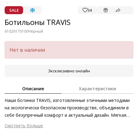
SALE
34
Ботильоны TRAVIS
61026170100
Чёрный
Нет в наличии
Эксклюзивно онлайн
Описание
Характеристики
Наши ботинки TRAVIS, изготовленные этичными методами
на экологически безопасном производстве, объединили в
себе безупречный комфорт и актуальный дизайн. Мягкая
кожа ягнёнка и тёплая фланелевая подкладка позаботятся
Смотреть больше
о максимальном уровне комфорта, в то время как
Внешний материал
Гладкая кожа
актуальность силуэта подчеркнут асимметричная молния и