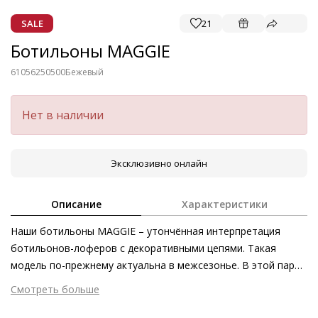
SALE
21
Ботильоны MAGGIE
61056250500
Бежевый
Нет в наличии
Эксклюзивно онлайн
Описание
Характеристики
Наши ботильоны MAGGIE – утончённая интерпретация
ботильонов-лоферов с декоративными цепями. Такая
модель по-прежнему актуальна в межсезонье. В этой паре
роскошные акценты блестяще объединены с
Смотреть больше
эксцентричностью благодаря мягкой глянцевой коже
Внешний материал
Лаковая кожа
ягнёнка со слегка смятой текстурой. Лучше всего такие