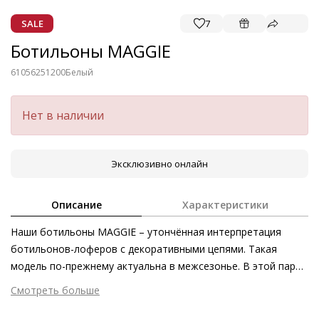
SALE
7
Ботильоны MAGGIE
61056251200
Белый
Нет в наличии
Эксклюзивно онлайн
Описание
Характеристики
Наши ботильоны MAGGIE – утончённая интерпретация
ботильонов-лоферов с декоративными цепями. Такая
модель по-прежнему актуальна в межсезонье. В этой паре
роскошные акценты блестяще объединены с
Смотреть больше
эксцентричностью благодаря мягкой глянцевой коже
Внешний материал
Лаковая кожа
ягнёнка со слегка смятой текстурой. Лучше всего такие