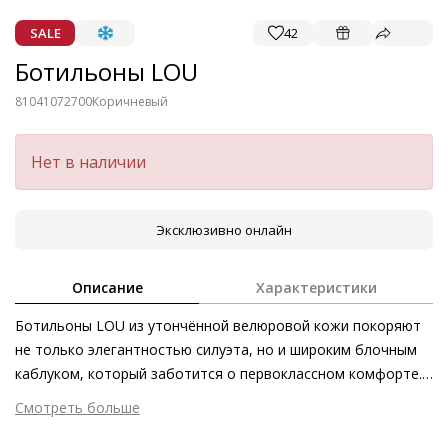
SALE
42
Ботильоны LOU
81041072700
Коричневый
Нет в наличии
Эксклюзивно онлайн
Описание
Характеристики
Ботильоны LOU из утончённой велюровой кожи покоряют
не только элегантностью силуэта, но и широким блочным
каблуком, который заботится о первоклассном комфорте.
Уютное тепло обеспечивает мягкая фланелевая подкладка.
Смотреть больше
В приоритете также остаются этичность, экологичность и
Внешний материал
Велюровая кожа
честное производство в Европе. Благодаря лаконичному