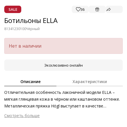
SALE
36
Ботильоны ELLA
81341230100
Чёрный
Нет в наличии
Эксклюзивно онлайн
Описание
Характеристики
Отличительная особенность лаконичной модели ELLA –
мягкая глянцевая кожа в чёрном или каштановом оттенке.
Металлическая пряжка Högl выступает в качестве
выразительного акцента на фоне сдержанного силуэта.
Смотреть больше
Слегка заострённая форма носка завершает классический
Внешний материал
Гладкая кожа
дизайн вне времени и трендов, который станет