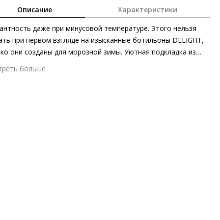
Описание
Характеристики
антность даже при минусовой температуре. Этого нельзя
ать при первом взгляде на изысканные ботильоны DELIGHT,
ко они созданы для морозной зимы. Уютная подкладка из
ны, а также интегрированная в эластичный материал
треть больше
рана Gore-Tex сохраняют стопы в тепле и сухости.
шний материал
Текстиль
филированная подошва обеспечивает дополнительное
тренний материал
Мех
ление даже со скользкой поверхностью и подчёркивает
ериал
Cинтетический эластичный текстиль с мембраной
мичность силуэта.
-Tex ®
ериал подошвы
Резиновая подошва с защитой от
льжения
пературный режим
до -25°C
ота каблука
55 мм
 каблука
Блочный каблук
ма мыса
Заострённый
 застежки
Молния
он
Осень/зима