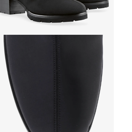
Стр
Осо
Тем