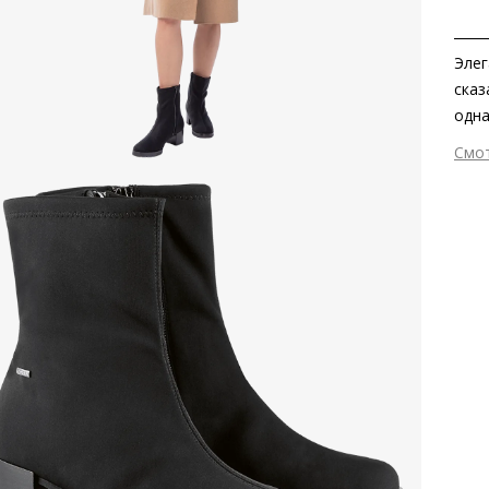
Элег
сказ
одна
овчи
Смо
мемб
Вне
Про
Вну
сцеп
Мат
дина
Gore
Мат
ско
Тем
Выс
Тип
Фор
Вид
Сез