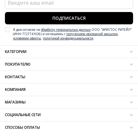
Вид застежки
Шнуровка (резинка)
Сезон
Осень/зима
ПОДПИСАТЬСЯ
Страна изготовления
Венгрия
Я даю согласие на
обработку персональных данных
ООО "АРИСТОС РИТЕЙЛ"
(ИНН 7727741036) и соглашаюсь с
получением рекламной рассылки
,
условиями оферты
,
политикой конфиденциальности
.
КАТЕГОРИИ
Новинки обуви
ПОКУПАТЕЛЮ
Новинки одежды
Новинки аксессуаров
Блог
КОНТАКТЫ
Обувь
Доставка
Одежда
Резерв
+7 (800) 600-97-76
КОМПАНИЯ
Аксессуары
Оплата
Контактная информация
Вдохновение
Обмен и возврат
О компании
МАГАЗИНЫ
Технологии
Вопрос-ответ
Карта сайта
SALE
Таблица размеров
Франшиза
Найти магазин
СОЦИАЛЬНЫЕ СЕТИ
Защита информации
Карьера
B2B портал
СПОСОБЫ ОПЛАТЫ