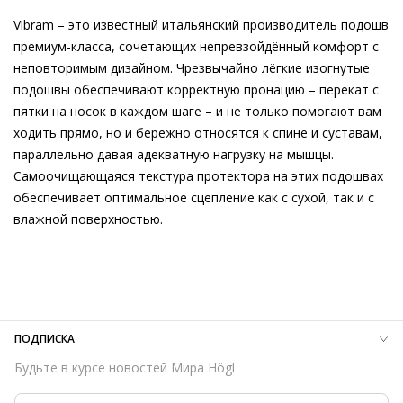
рождественском базаре, прогулки по осеннему городу или
Vibram – это известный итальянский производитель подошв
Подробнее о сервисе можно узнать на
dolyame.ru
повседневности в офисе – съёмные стельки усиливают
премиум-класса, сочетающих непревзойдённый комфорт с
степень комфорта, в то время как мягкая подкладка из
неповторимым дизайном. Чрезвычайно лёгкие изогнутые
овечьей шерсти согревает в морозную зимнюю погоду.
подошвы обеспечивают корректную пронацию – перекат с
пятки на носок в каждом шаге – и не только помогают вам
ходить прямо, но и бережно относятся к спине и суставам,
параллельно давая адекватную нагрузку на мышцы.
Самоочищающаяся текстура протектора на этих подошвах
обеспечивает оптимальное сцепление как с сухой, так и с
влажной поверхностью.
Внешний материал
Гладкая кожа
Внутренний материал
Натуральная шерсть
Материал
Лёгкая мелкозернистая кожа телёнка
Материал подошвы
Этиленвинилацетат (ЭВА)
Температурный режим
до -20°C
ПОДПИСКА
Высота каблука
30 мм
Будьте в курсе новостей Мира Högl
Тип каблука
Сплошная платформа
Форма мыса
Круглый