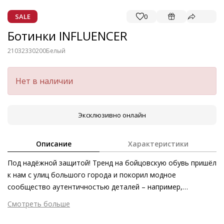
SALE
0
Ботинки INFLUENCER
21032330200
Белый
Нет в наличии
Эксклюзивно онлайн
Описание
Характеристики
Под надёжной защитой! Тренд на бойцовскую обувь пришёл
к нам с улиц большого города и покорил модное
сообщество аутентичностью деталей – например,
защитными накладками и декоративными пряжками.
Смотреть больше
Эффектности добавляют и толстая профилированная
Внешний материал
Гладкая кожа
подошва, а также телячья кожа премиального качества.