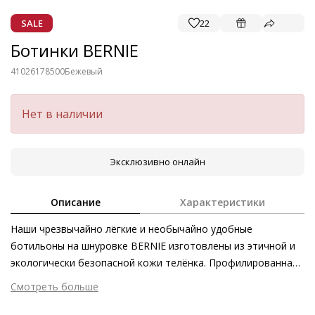
SALE
22
Ботинки BERNIE
41026178500
Бежевый
Нет в наличии
Эксклюзивно онлайн
Описание
Характеристики
Наши чрезвычайно лёгкие и необычайно удобные
ботильоны на шнуровке BERNIE изготовлены из этичной и
экологически безопасной кожи телёнка. Профилированная
подошва в тон модели подчёркивает изысканность дизайна
Смотреть больше
и не только облегчает стилизацию, но и защищает стопы
Внешний материал
Гладкая кожа
от холода зимой. О дополнительном комфорте также