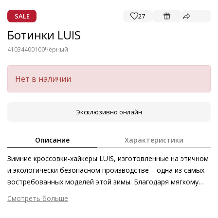
SALE
27
Ботинки LUIS
41034400100
Чёрный
Нет в наличии
Эксклюзивно онлайн
Описание
Характеристики
Зимние кроссовки-хайкеры LUIS, изготовленные на этичном
и экологически безопасном производстве – одна из самых
востребованных моделей этой зимы. Благодаря мягкому
эко меху и объёмной подошве модель безупречно
Смотреть больше
комфортна и превосходно сохраняет тепло. В качестве
Внешний материал
Гладкая кожа
эффектных штрихов выступают металлические люверсы и