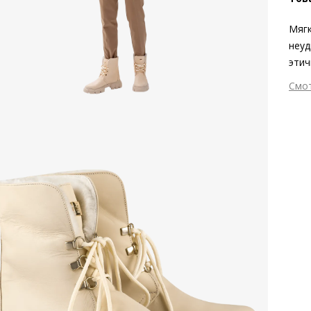
Мягк
неуд
этич
заво
Смо
бесп
Вне
надё
Вну
моде
Мат
телё
Тем
Выс
Тип
Фор
Вид
Заб
золо
Сез
Стр
Осо