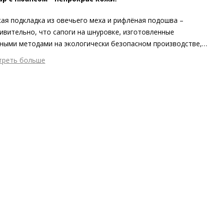
ая подкладка из овечьего меха и рифлёная подошва –
ивительно, что сапоги на шнуровке, изготовленные
ными методами на экологически безопасном производстве,
евали наши сердца этой зимой. Больше не нужно
треть больше
окоиться о том, что ноги замёрзнут! Кроме того, с этой
шний материал
Гладкая кожа
жной парой всё пройдёт гладко и в вопросах стиля. Наша
тренний материал
Мех
ль WINTER HIKER из мягкой сертифицированной кожи
ериал
Мягкая кожа телёнка с гладким финишем
нка – идеальный компаньон для зимних образов.
пературный режим
до -20°C
ота каблука
45 мм
 каблука
Блочный каблук
ма мыса
Круглый
 застежки
Шнуровка
ота об окружающей среде
Материал верха отмечен
тым сертификатом Leather Working Group
он
Осень/зима
ана изготовления
Босния и Герцеговина
бенности
Произведено в Европе