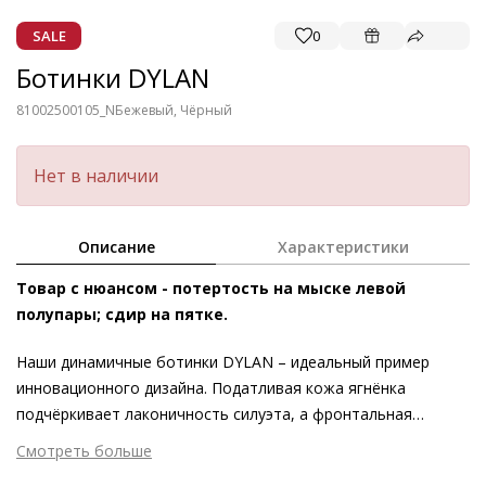
SALE
0
Ботинки DYLAN
81002500105_N
Бежевый, Чёрный
Нет в наличии
Описание
Характеристики
Товар с нюансом - потертость на мыске левой
полупары; сдир на пятке.
Наши динамичные ботинки DYLAN – идеальный пример
инновационного дизайна. Податливая кожа ягнёнка
подчёркивает лаконичность силуэта, а фронтальная
молния и ультралёгкая воздушная подошва добавляют
Смотреть больше
эффектности и заботятся о максимальном комфорте. Ещё
Внешний материал
Гладкая кожа