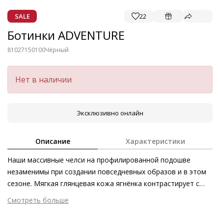
SALE
22
Ботинки ADVENTURE
81027150100
Чёрный
Нет в наличии
Эксклюзивно онлайн
Описание
Характеристики
Наши массивные челси на профилированной подошве
незаменимы при создании повседневных образов и в этом
сезоне. Мягкая глянцевая кожа ягнёнка контрастирует с
объёмной подошвой. Утилитарность силуэта подчёркивают
Смотреть больше
язычки. Наши челси ADVENTURE – это лаконичный стильный
Внешний материал
Лаковая кожа
аксессуар для создания непринуждённых и уютных нарядов