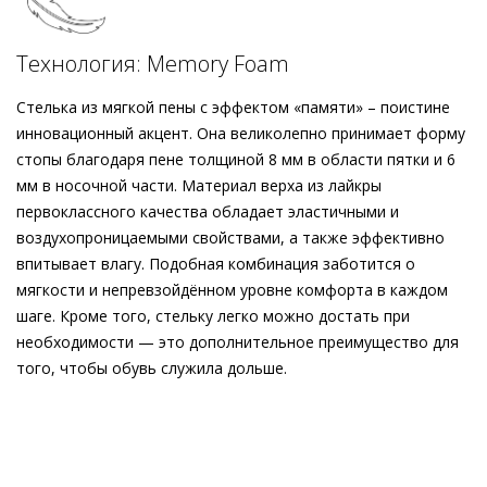
контрастируя с динамичным силуэтом в скейтерском стиле.
Шнуровка в тон модели гармонично дополняет образ, в то
Технология: Memory Foam
время как съёмные стельки заботятся о безупречной
посадке. Кроссовки, изготовленные этичными методами на
Стелька из мягкой пены с эффектом «памяти» – поистине
экологически безопасном производстве, отличаются
инновационный акцент. Она великолепно принимает форму
прекрасной износостойкостью. О непревзойдённом уровне
стопы благодаря пене толщиной 8 мм в области пятки и 6
комфорта заботятся кожаная подкладка и пена с эффектом
мм в носочной части. Материал верха из лайкры
«памяти».
первоклассного качества обладает эластичными и
воздухопроницаемыми свойствами, а также эффективно
впитывает влагу. Подобная комбинация заботится о
мягкости и непревзойдённом уровне комфорта в каждом
шаге. Кроме того, стельку легко можно достать при
необходимости — это дополнительное преимущество для
того, чтобы обувь служила дольше.
Внешний материал
Гладкая кожа
Внутренний материал
Натуральная кожа
Материал
Мягкая лаковая кожа со слегка смятой
текстурой и металлизированным финишем