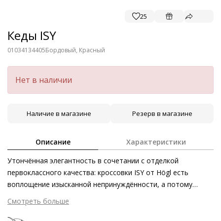
25
Кеды ISY
01034134405
Бордовый, Красный
Нет в наличии
Наличие в магазине
Резерв в магазине
Описание
Характеристики
Утончённая элегантность в сочетании с отделкой
первоклассного качества: кроссовки ISY от Högl есть
воплощение изысканной непринуждённости, а потому
прекрасно подойдут как для прогулки по городу, так и для
Смотреть больше
воскресного позднего завтрака. Кожа в тёмно-красном
оттенке эффектно сочетается с бежевой подошвой,