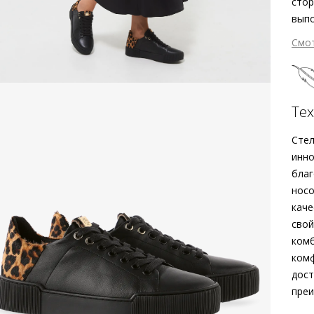
стор
выпо
дина
Смо
этич
не т
З
Кожа
– за
Те
в Ев
усто
Стел
По
инно
благ
носо
каче
свой
комб
комф
дост
преи
Вне