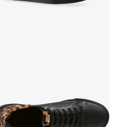
Вну
Мат
мато
Мат
этил
Тем
Выс
Тип
Фор
Вид
Заб
Мате
WOR
серт
Сез
Стр