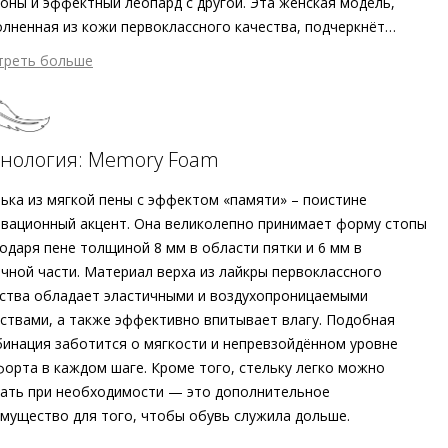
оны и эффектный леопард с другой. Эта женская модель,
лненная из кожи первоклассного качества, подчеркнёт
мичность вашего образа. Кожа сертифицирована как
треть больше
ная и экологически безопасная – ведь Högl уделяет внимание
3 822 ₽ сейчас
олько стилю, но и экологически осознанному производству.
атем по 3 822 ₽ раз в 2 недели
ная подкладка и прочная подошва с защитой от скольжения
лог надёжности в повседневной городской жизни. Сделанные
хнология: Memory Foam
ропе кеды – это олицетворение современных принципов
йчивого развития и актуального дизайна.
ька из мягкой пены с эффектом «памяти» – поистине
дробнее о сервисе можно узнать на
dolyame.ru
вационный акцент. Она великолепно принимает форму стопы
одаря пене толщиной 8 мм в области пятки и 6 мм в
чной части. Материал верха из лайкры первоклассного
ства обладает эластичными и воздухопроницаемыми
ствами, а также эффективно впитывает влагу. Подобная
инация заботится о мягкости и непревзойдённом уровне
орта в каждом шаге. Кроме того, стельку легко можно
ать при необходимости — это дополнительное
мущество для того, чтобы обувь служила дольше.
шний материал
Гладкая кожа