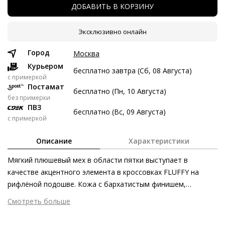
ДОБАВИТЬ В КОРЗИНУ
7 авг
21 авг
4 сен
18 сен
5 122 ₽
5 122 ₽
5 122 ₽
5 124 ₽
Эксклюзивно онлайн
Без переплат
Город
Москва
Курьером
бесплатно завтра (Сб, 08 Августа)
Долями
c примеркой
Постамат
бесплатно (Пн, 10 Августа)
Разделите стоимость покупки
без примерки
Заплатите сейчас только часть, а оставшееся будем
ПВЗ
бесплатно (Вс, 09 Августа)
списывать каждые две недели
с примеркой
Описание
Характеристики
Мягкий плюшевый мех в области пятки выступает в
качестве акцентного элемента в кроссовках FLUFFY на
5 122 ₽ сейчас
рифлёной подошве. Кожа с бархатистым финишем,
Затем по 5 122 ₽ раз в 2 недели
полученная этичными и экологически безопасными
Смотреть больше
методами, представлена в лаконичном чёрном, нежном
Внешний материал
Гладкая кожа
светло-бежевом и сочном оттенке маккиато, в то время