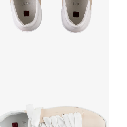
Grou
Сез
Стр
Осо