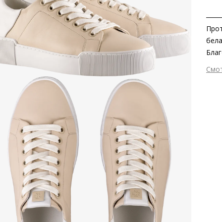
Прот
бела
Благ
пере
Смо
на н
Вне
«дыш
Вну
Мат
мат
Мат
Выс
Тип
Фор
Вид
Заб
серт
мате