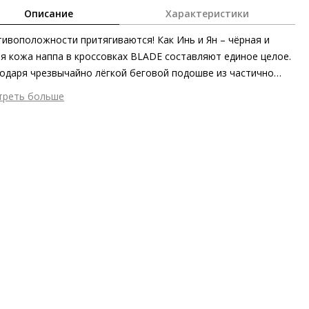
Описание
Характеристики
ивоположности притягиваются! Как Инь и Ян – чёрная и
я кожа наппа в кроссовках BLADE составляют единое целое.
одаря чрезвычайно лёгкой беговой подошве из частично
работанных материалов модель практически не ощущается
треть больше
оге. Дополнительный комфорт обеспечивают также
шний материал
Гладкая кожа
ащая» кожаная подкладка и съёмные стельки.
тренний материал
Натуральная кожа
ериал
Изысканная кожа ягнёнка первоклассного качества с
овым финишем
ериал подошвы
Синтетический полимер
ота каблука
45 мм
 каблука
Без каблука
ма мыса
Круглый
 застежки
Шнуровка
ота об окружающей среде
Хлопковая подкладка отмечена
ификатом экологичности OEKO-TEX 100, сделано в ЕС,
риал верха отмечен золотым сертификатом Leather Working