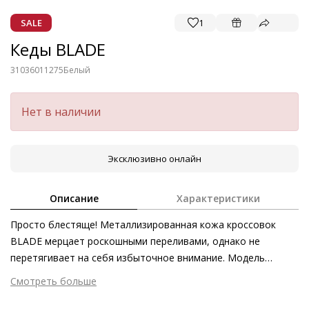
SALE
1
Кеды BLADE
31036011275
Белый
Нет в наличии
Эксклюзивно онлайн
Описание
Характеристики
Просто блестяще! Металлизированная кожа кроссовок
BLADE мерцает роскошными переливами, однако не
перетягивает на себя избыточное внимание. Модель
неповторима и с точки зрения экологичности: мягкая кожа
Смотреть больше
ягнёнка от исключительно сертифицированных
Внешний материал
Гладкая кожа
поставщиков была изготовлена без применения вредных