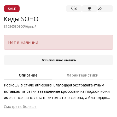
SALE
0
Кеды SOHO
31036530100
Чёрный
Нет в наличии
Эксклюзивно онлайн
Описание
Характеристики
Роскошь в стиле athleisure! Благодаря экстравагантным
вставкам из сетки завышенные кроссовки из гладкой кожи
имеют все шансы стать хитом этого сезона, а благодаря
«дышащей» кожаной подкладке обеспечат и комфортный
Смотреть больше
микроклимат даже в жаркую летнюю погоду. Модель SOHO
Внешний материал
Гладкая кожа
– элегантное дополнение не только к спортивным нарядам,