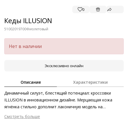
0
Кеды ILLUSION
51002019700
Фиолетовый
Нет в наличии
Эксклюзивно онлайн
Описание
Характеристики
Динамичный силуэт, блестящий потенциал: кроссовки
ILLUSION в инновационном дизайне. Мерцающая кожа
ягнёнка стильно дополнит лаконичную модель на
ультралёгкой объёмной подошве. Однако наши кроссовки
Смотреть больше
покоряют не только внешним видом и первоклассным
Внешний материал
Металлизированная кожа
комфортом – модель изготовлена в Европе этичными