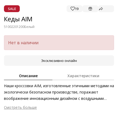
SALE
19
Кеды AIM
51002201200
Белый
Нет в наличии
Эксклюзивно онлайн
Описание
Характеристики
Наши кроссовки AIM, изготовленные этичными методами на
экологически безопасном производстве, поражают
воображение инновационным дизайном с воздушными
подошвами и фронтальными молниями, которые
Смотреть больше
гармонично вписываются в лаконичный силуэт модели.
Внешний материал
Гладкая кожа
Динамичность пары подчёркнута визуально массивной, но