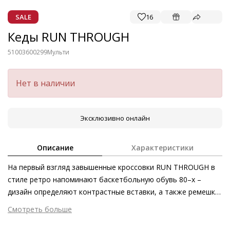
SALE
16
Кеды RUN THROUGH
51003600299
Мульти
Нет в наличии
Эксклюзивно онлайн
Описание
Характеристики
На первый взгляд завышенные кроссовки RUN THROUGH в
стиле ретро напоминают баскетбольную обувь 80–х –
дизайн определяют контрастные вставки, а также ремешки
с крючками и петлями. Кроссовки, изготовленные этичными
Смотреть больше
методами на экологически безопасном производстве,
Внешний материал
Гладкая кожа
позаботятся о максимальном комфорте и впишутся в