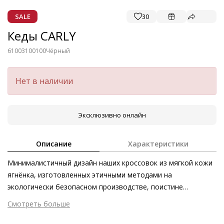
SALE
30
Кеды CARLY
61003100100
Чёрный
Нет в наличии
Эксклюзивно онлайн
Описание
Характеристики
Минималистичный дизайн наших кроссовок из мягкой кожи
ягнёнка, изготовленных этичными методами на
экологически безопасном производстве, поистине
универсален. Базовые кроссовки в чёрном и белом цветах в
Смотреть больше
этом сезоне являются основой любого гардероба. В
Внешний материал
Гладкая кожа
свободное время – с платьем, а в офис – стильно с