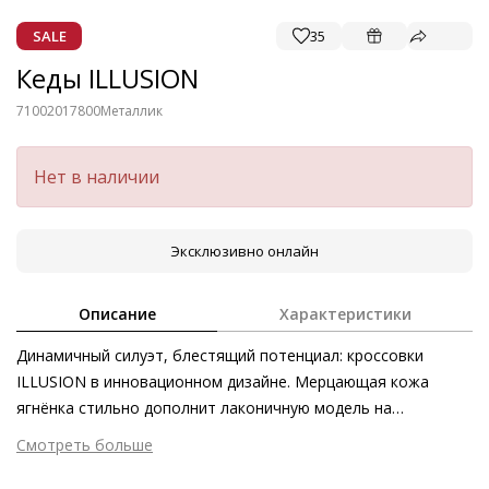
SALE
35
Кеды ILLUSION
71002017800
Металлик
Нет в наличии
Эксклюзивно онлайн
Описание
Характеристики
Динамичный силуэт, блестящий потенциал: кроссовки
ILLUSION в инновационном дизайне. Мерцающая кожа
ягнёнка стильно дополнит лаконичную модель на
ультралёгкой объёмной подошве. Однако наши кроссовки
Смотреть больше
покоряют не только внешним видом и первоклассным
Внешний материал
Металлизированная кожа
комфортом – модель изготовлена в Европе этичными