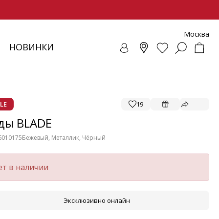
Москва
НОВИНКИ
СОВКИ
ЕНЧИ
СУАРЫ
ОЛЛЕКЦИЯ
ЛОФЕРЫ
РЕМНИ
ВЕТРОВКИ
SALE - ОБУВЬ
ЛЕТНИЕ МОДЕЛИ
БАЛЕТКИ И ЛОФЕРЫ
LE
19
ды BLADE
6010175
Бежевый, Металлик, Чёрный
ет в наличии
Эксклюзивно онлайн