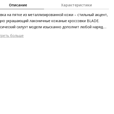
Описание
Характеристики
вка на пятке из металлизированной кожи – стильный акцент,
но украшающий лаконичные кожаные кроссовки BLADE.
сический силуэт модели изысканно дополнит любой наряд.
минималистичная и сдержанная модель из мягкой кожи
треть больше
нка изготовлена на этичном и экологически безопасном
шний материал
Гладкая кожа / Металлизированная кожа
зводстве в Европе. «Дышащая» кожаная подкладка и
тренний материал
Натуральная кожа
ные стельки также повышают уровень комфорта.
ериал
Козья кожа, покрытая металлизированной фольгой;
канная кожа ягнёнка первоклассного качества с матовым
ишем
ериал подошвы
Резина
ота каблука
30 мм
 каблука
Сплошная платформа
ма мыса
Круглый
 застежки
Шнуровка
ота об окружающей среде
Материалы верха, подкладки и
дных стелек отмечены сертификатами Leather Working Group