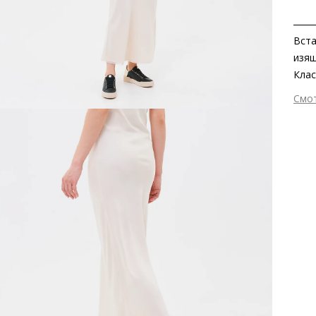
Вста
изящ
Клас
Эта 
Смо
ягнё
Вне
прои
Вну
съём
Мат
Изыс
фин
Мат
Выс
Тип
Фор
Вид
Заб
вкла